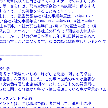
での配当決議の翌日となっていますが、その決まりはあ
り等、さらには、配当金受領会社の当該配当に係る株式
するよう、その調整をすることもできます。
ょう。配当受領会社X社の事業年度は、24年4/1～2
い会社Y社の事業年度23年10/1～24年9/30、X社は24年7
以上を買収、Y社の配当基準日は9月30日で配当決議は12月
翌26日、とすると、当該株式の配当は「関係法人株式等
。しかし、効力発生日を翌年25年1月1日以後に定めれ
に該当することになります。買収の際には留意したいものです
=-=-=-=-=-=-=-=-=-=-=-=-=-=-=-=-=-=-=-=-=-=-=-
-----------------------------------
策
-----------------------------------
談件数
働省は「職場のいじめ、嫌がらせ問題に関する円卓会
報告書」を発表しました。この事は企業の82％が重要な
年中央労働災害防止協会調べ）としているものの労働局に
らせに関する相談が８年で６倍に増加している事が背景ありま
ハラスメントの定義
ントとは、同じ職場で働く者に対して、職務上の地