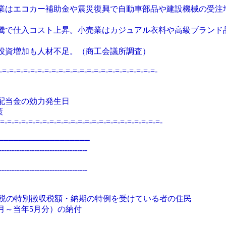
業はエコカー補助金や震災復興で自動車部品や建設機械の受注
騰で仕入コスト上昇。
小売業はカジュアル衣料や高級ブランド
投資増加も人材不足。（商工会議所調査）
-=-=-=-=-=-=-=-=-=-=-=-=-=-=-=-=-=-=-=-=-=-
配当金の効力発生日
策
=-=-=-=-=-=-=-=-=-=-=-=-=-=-=-=-=-=-=-=-=-=-=-
━━━━━━━━━━━━━━━━━━
-----------------------------------
-----------------------------------
民税の特別徴収税額・納期の特例を受けている者の住民
月～当年5月分）の納付