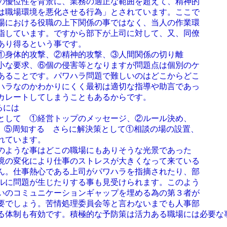
の優位性を背景に、業務の適正な範囲を超えて、精神的
は職場環境を悪化させる行為」とされています。ここで
場における役職の上下関係の事ではなく、当人の作業環
指しています。ですから部下が上司に対して、又、同僚
あり得るという事です。
①身体的攻撃、②精神的攻撃、③人間関係の切り離
小な要求、⑥個の侵害等となりますが問題点は個別のケ
あることです。パワハラ問題で難しいのはどこからどこ
ハラなのかわかりにくく最初は適切な指導や助言であっ
カレートしてしまうこともあるからです。
るには
して ①経営トップのメッセージ、②ルール決め、
、⑤周知する さらに解決策として①相談の場の設置、
れています。
ような事はどこの職場にもありそうな光景であった
境の変化により仕事のストレスが大きくなって来ている
ん。仕事熱心である上司がパワハラを指摘されたり、部
ルに問題が生じたりする事も見受けられます。このよう
いのコミュニケーションギャップを埋める為の第３者が
要でしょう。苦情処理委員会等と言わないまでも人事部
る体制も有効です。積極的な予防策は活力ある職場には必要な