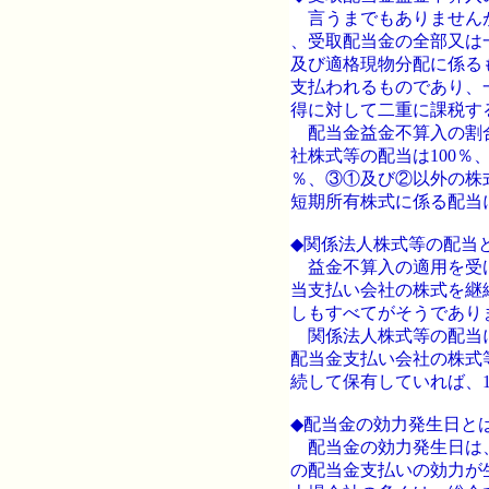
言うまでもありませんが
、受取配当金の全部又は
及び適格現物分配に係る
支払われるものであり、
得に対して二重に課税す
配当金益金不算入の割合
社株式等の配当は100％
％、③①及び②以外の株
短期所有株式に係る配当
◆関係法人株式等の配当
益金不算入の適用を受け
当支払い会社の株式を継
しもすべてがそうであり
関係法人株式等の配当に
配当金支払い会社の株式
続して保有していれば、
◆配当金の効力発生日と
配当金の効力発生日は、
の配当金支払いの効力が