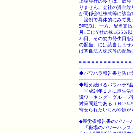
上場会社の多くは、総会
りません。会社の資金繰
が関係会社株式等に該当
設例で具体的にみて見まし
5年3/31、一方、配当支払
月1日にY社の株式25％
25日、その効力発生日を
の配当」には該当しません
ば関係法人株式等の配当
=-=-=-=-=-=-=-=-=-=-=-=-=-
------------------------------------
◆パワハラ報告書と防止
------------------------------------
◆増え続けるパワハラ相
平成24年１月に厚生労
議ワーキング・グループ
対策問題である（Ｈ17
寄せられたいじめや嫌が
◆厚労省報告書のパワー
「職場のパワーハラスメ