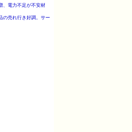
増、電力不足が不安材
品の売れ行き好調。
サー