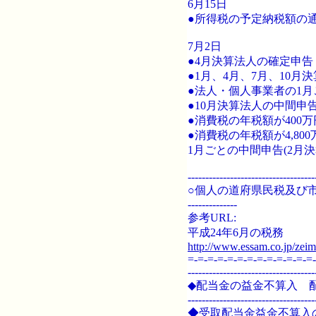
6月15日
●所得税の予定納税額の
7月2日
●4月決算法人の確定申
●1月、4月、7月、10
●法人・個人事業者の1
●10月決算法人の中間申
●消費税の年税額が400
●消費税の年税額が4,8
1月ごとの中間申告(2月
------------------------------------
○個人の道府県民税及び市
--------------
参考URL:
平成24年6月の税務
http://www.essam.co.jp/zeim
=-=-=-=-=-=-=-=-=-=-=-=-=-
------------------------------------
◆配当金の益金不算入 
------------------------------------
◆受取配当金益金不算入