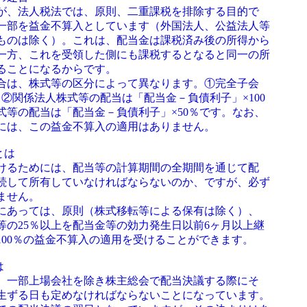
、法人税法では、原則、二重課税を排除する目的で
一部を益金不算入としています（外国法人、公益法人等
ものは除く）。これは、配当金は課税済み後の所得から
一方、これを受領した側にも課税するとなると同一の所
ることになるからです。
は、株式等の区分によって異なります。①完全子会
、②関係法人株式等の配当は「配当金－負債利子」×100
式等の配当は「配当金－負債利子」×50％です。なお、
には、この益金不算入の適用はありません。
とは
るためには、配当等の計算期間の全期間を通じて配
続して所有していなければならないのか、ですが、必ず
ません。
あっては、原則（株式移転等による保有は除く）、
等の25％以上を配当金等の効力発生日以前6ヶ月以上継
100％の益金不算入の適用を受けることができます。
は
一部上場会社を除き株主総会で配当決議する際にそ
生ずる日も定めなければならないことになっています。