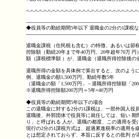
=-=-=-=-=-=-=-=-=-=-=-=-=-=-=-=-=-=-=-=-=-=-=-=-=-=-
-----------------------------------------------------------------------
◆役員等の勤続期間5年以下 退職金の2分の1課税
-----------------------------------------------------------------------
退職金課税（住民税も含む）の特徴、あるいは節税
控除額（勤続20年まで年40万円、20年超年70
額（課税標準額 ）が、退職金（退職所得控除後の
退職所得の金額を具体例で算出すると、次のよう
例、退職金の額1,500万円、勤続年数5年
（退職金の額「1,500万円」－退職所得控除額「20
※退職所得控除額200万円＝5年×40万円
◆役員等の勤続期間5年以下の場合
この退職金に対する2分の1課税は、一部外国人役
退職後、外郭団体で役員等に就任しては、短い 期
り」と呼ばれる 人が、退職の都度、この適用を受
現行の2分の1課税方式は、超過累進税率の適用を
とは想定されておらず、本旨に反するとの批判 が