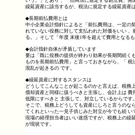
いう。」とあり 、「旧商法に規定する創立費、開
繰延資産に該当するが、税法に規定する繰延資産は
◆長期前払費用とは
中小企業会計指針によると「前払費用は、一定の契
れていない役務に対して支払われた対価をいい 、
る。」そして「年度 末後1年を超えて費用となる
◆会計指針自体が矛盾しています
要は「既に役務の提供が終わり効果が長期間続くも
ものを長期前払費用」と言っておきながら、「 税
混乱が起きるの です。
◆繰延資産に対するスタンスは
どうしてこんなことが起こるのかと言えば、税務上
償却資産と同様に扱うべきと主張し、会計上は 費
低限にすべきと 主張して、対立しているからです
そこで、税務上どうしても資産にしろと言うのなら
てくれといった一見子供じみた対立が今でも続 い
現場の経理担当者はいい迷惑ですが、税務上の繰延
が現状です。