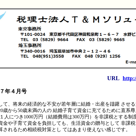
URL
http:
７年４月号
して、将来の経済的な不安が若年層に結婚・出産を躊躇 させ
20歳から50歳未満の人の 結婚子育て資金に充てるために直系
１人につき1000万円（結婚費用は300万円）を非課税とする制
資金や子育て資金を負担しても、生活資金の贈与として 非課
算されるため相続税対策とし てはあまり使えない感じです。