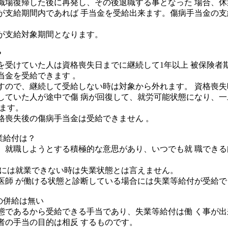
職場復帰した後に再発し、その後退職する事となった 場合、
が支給期間内であれば 手当金を受給出来ます。傷病手当金の支
が支給対象期間となります。
？
を受けていた人は資格喪失日までに継続して1年以上 被保険者
当金を受給できます 。
すので、継続して受給しない時は対象から外れます。 資格喪
していた人が途中で傷 病が回復して、就労可能状態になり、
ります。
格喪失後の傷病手当金は受給できません 。
業給付は？
、就職しようとする積極的な意思があり、いつでも就 職でき
ぐには就業できない時は失業状態とは言えません。
医師 が働ける状態と診断している場合には失業等給付が受給で
の併給は無い
態であるから受給できる手当であり、失業等給付は働 く事が
者の手当の目的は相反 するものです。