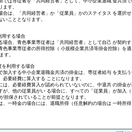
済では専従者を「共同経営者」として、中小企業退職 金共済
ります。
場合は、「共同経営者」か「従業員」かのステイタス を選択
ないこととなります。
利用する場合
る場合、青色事業専従者は「共同経営者」として自己 が契約す
青色事業専従者の所得控除（ 小規模企業共済等掛金控除）を
ります。
度を利用する場合
で加入する中小企業退職金共済の掛金は、専従者給与 を支払
、必要経費に算入する ことになります。
には、必要経費算入が認められていないのに、中退共 の掛金
すが、他の従業員がい る場合に、すべての「従業員」が加入
性が担保されていることが前提となります。
は、一時金の場合には、退職所得（任意解約の場合は 一時所