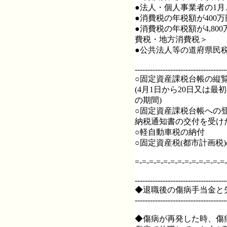
●法人・個人事業者の1
●消費税の年税額が400
●消費税の年税額が4,80
費税・地方消費税＞
●公共法人等の道府県民
------------------------------------
○固定資産課税台帳の縦
(4月1日から20日又は
の期間)
○固定資産課税台帳への
納税通知書の交付を受けた
○軽自動車税の納付
○固定資産税(都市計画税
=-=-=-=-=-=-=-=-=-=-=-=-=-
------------------------------------
◆退職後の傷病手当金と
------------------------------------
◆傷病が再発した時、傷