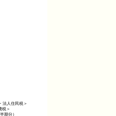
)・法人住民税＞
費税＞
（半期分）