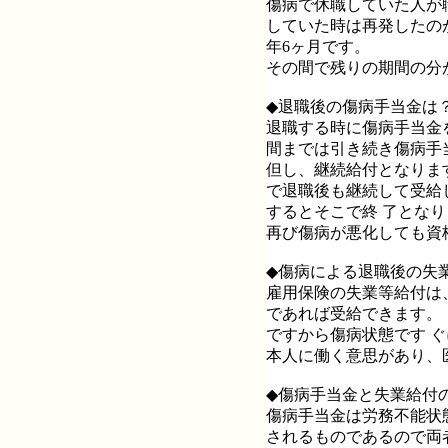
傷病で休職していた人が
していた時は再発したの
年6ヶ月です。
その間で残りの期間の分
◆退職後の傷病手当金は
退職する時に傷病手当金
間までは引き続き傷病手
但し、継続給付となりま
で退職後も継続して受給
するとそこで終 了とな
再び傷病が悪化しても資
◆傷病による退職後の失
雇用保険の失業等給付は
であれば受給できます。
ですから傷病状態です 
本人に働く意思があり、
◆傷病手当金と失業給付
傷病手当金は労務不能状
されるものであるので両