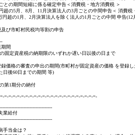
月ごとの期間短縮に係る確定申告＜消費税・地方消費税 ＞
万円超の5月、8月、11月決算法人の3月ごとの中間申告＜ 消費
0万円超の1月、2月決算法人を除く法人の1月ごとの中間 申告(1
税及び市町村民税均等割の申告
--
覧期間
最初の固定資産税の納期限のいずれか遅い日以後の日まで
登録価格の審査の申出の期間(市町村が固定資産の価格 を登録
日後60日までの期間 等)
)の第1期分の納付
=-=-=-=-=-=-=-=-=-=-=-=-=-=-=-=-=-=-=-=-=-=-=-
-----------------------------------
失業給付
-----------------------------------
病手当金は？