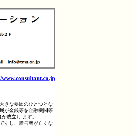
//www.consultant.co.jp
る大きな要因のひとつとな
尊属が金銭等を金融機関等
度が成立し ます。
税ですし、贈与者が亡くな