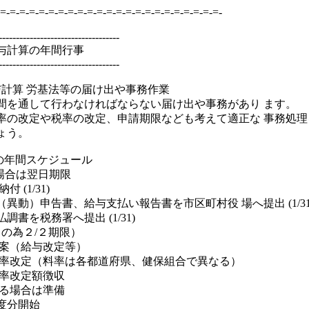
=-=-=-=-=-=-=-=-=-=-=-=-=-=-=-=-=-=-=-=-=-=-=-
-----------------------------------
給与計算の年間行事
-----------------------------------
与計算 労基法等の届け出や事務作業
間を通して行わなければならない届け出や事務があり ます。
率の改定や税率の改定、申請期限なども考えて適正な 事務処
ょう。
の年間スケジュール
の場合は翌日期限
(1/31)
異動）申告書、給与支払い報告書を市区町村役 場へ提出 (1/31
書を税務署へ提出 (1/31)
日の為２/２期限）
立案（給与改定等）
料率改定（料率は各都道府県、健保組合で異なる）
料率改定額徴収
する場合は準備
度分開始