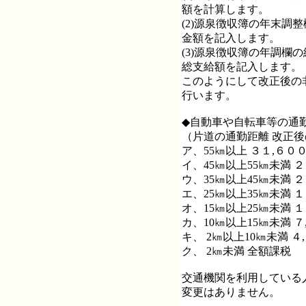
額を計算します。
(2)源泉徴収簿の年末調
金額を記入します。
(3)源泉徴収簿の年調
総支給額を記入します。
このようにして改正後の
行います。
◆自動車や自転車等の通
（片道の通勤距離 改正
ア、55㎞以上 ３１,６０
イ、45㎞以上55㎞未満 
ウ、35㎞以上45㎞未満 
エ、25㎞以上35㎞未満 
オ、15㎞以上25㎞未満 
カ、10㎞以上15㎞未満 
キ、 2㎞以上10㎞未満 ４
ク、 2㎞未満 全額課税
交通機関を利用している
変更はありません。