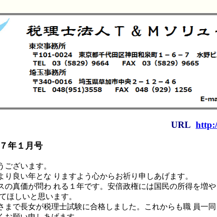
URL
http:
７年１月号
うございます。
より良い年とな りますよう心からお祈り申しあげます。
スの真価が問わ れる１年です。安倍政権には国民の所得を増
してほしいと思います。
さまで長女が税理士試験に合格しました。これからも職 員一
くお願い申しあげます。