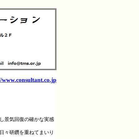
//www.consultant.co.jp
やし景気回復の確かな実感
同日々研鑽を重ねてまいり