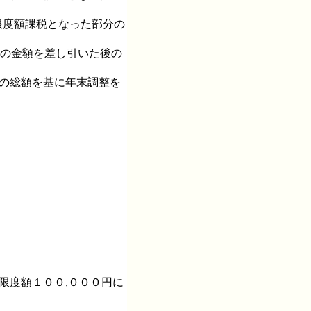
限度額課税となった部分の
分の金額を差し引いた後の
後の総額を基に年末調整を
限度額１００,０００円に