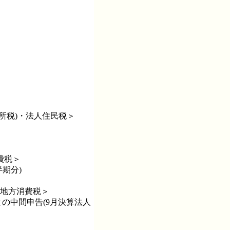
所税)・法人住民税＞
費税＞
期分)
・地方消費税＞
との中間申告(9月決算法人