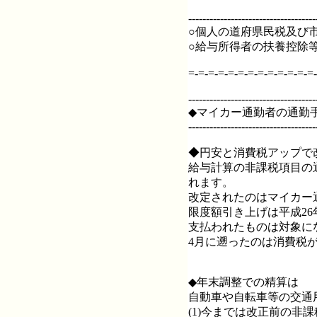
------------------------------------
○個人の道府県民税及び市
○給与所得者の扶養控除
=-=-=-=-=-=-=-=-=-=-=-=-=-
------------------------------------
◆マイカー通勤者の通勤
------------------------------------
◆円安と消費税アップで
給与計算の非課税項目の
れます。
改定されたのはマイカー
限度額引き上げは平成26
支払われたものは対象に
4月に遡ったのは消費税
◆年末調整での精算は
自動車や自転車等の交通
(1)今までは改正前の