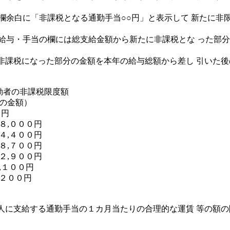
整欄余白に「非課税となる通勤手当○○円」と表示して 新たに非
欄の給与・手当の欄には総支給金額から新たに非課税とな った部
非課税になった部分の金額を本年の給与総額から差し 引いた
勤者の非課税限度額
後の金額）
０円
２８,０００円
２４,４００円
１８,７００円
１２,９００円
７,１００円
,２００円
人に支給する通勤手当の１カ月当たりの合理的な運賃 等の額の