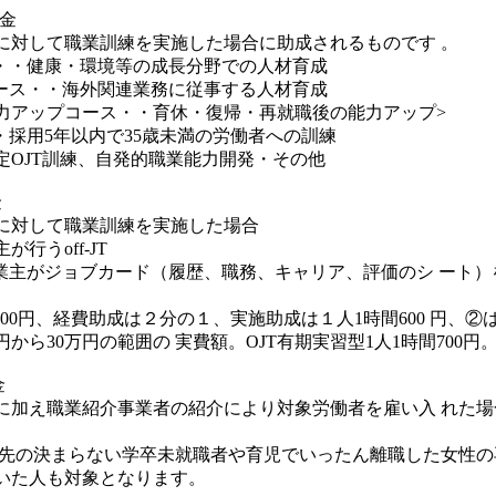
金
対して職業訓練を実施した場合に助成されるものです 。
・・健康・環境等の成長分野での人材育成
ース・・海外関連業務に従事する人材育成
力アップコース・・育休・復帰・再就職後の能力アップ>
・採用5年以内で35歳未満の労働者への訓練
定OJT訓練、自発的職業能力開発・その他
金
に対して職業訓練を実施した場合
行うoff-JT
主がジョブカード（履歴、職務、キャリア、評価のシ ート）を活用
00円、経費助成は２分の１、実施助成は１人1時間600 円、②は賃金
から30万円の範囲の 実費額。OJT有期実習型1人1時間700円
金
加え職業紹介事業者の紹介により対象労働者を雇い入 れた場合
 先の決まらない学卒未就職者や育児でいったん離職した女性の
いた人も対象となります。