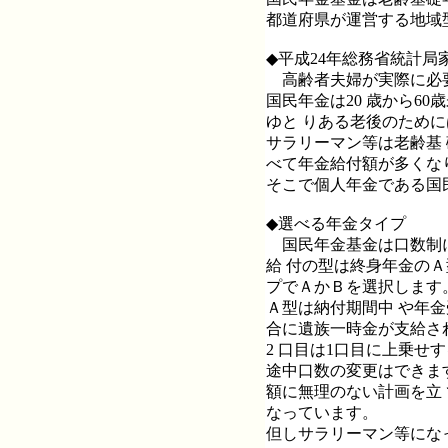
都道府県が運営する地域
◆平成24年総務省統計局
高齢者夫婦が実際に必要
国民年金は20 歳から6
ゆと りある老後のため
サラリーマン等は老齢基
べて年金給付額が多くな
そこで個人年金である国
◆選べる年金タイプ
国民年金基金は口数制に
給 付の型は終身年金のＡ
プでＡかＢを選択します
Ａ型は納付期間中 や年金
合に遺族一時金が支給さ
2 口目は1口目に上乗
途中口数の変更はできま
額に無理のない計画を立
なっています。
但しサラリーマン等にな