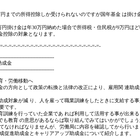
までの所得控除しか受けられないのですが国年基金 は掛け金の上
0万円掛け金は年30万円納めた場合で所得税・住民税が9万円ほ
金控除の対象となります。
=-=-=-=-=-=-=-=-=-=-=-=-=-=-=-=-=-=-=-=-=-=-=-
-----------------------------------
助成金
-----------------------------------
育・労働移動へ
の方向として政策の転換と法律の改正により、雇用関 連助成
助成対象が減 り、人を雇って職業訓練をしたときに支給する
必要です。
育訓練を行っていた企業であ れば利用して活用する事が出来る
でも教育 の意思があるならば取り組んでみてはいかがでしょう
立てなければなりませんが、労働局に内容を確認してから行いま
形成促進助成金とキャリアアップ助成金について紹介します。