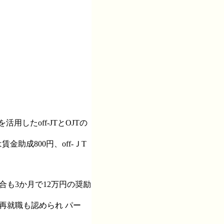
したoff-JTとOJTの
助成800円、off-ＪT
。
も3か月で12万円の奨励
再就職も認められ パー