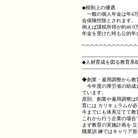
◆税制上の優遇
一般の個人年金は年4万円
会保険控除とされます。
例えば課税所得が約40 
年金を受けた時も公的年
=-=-=-=-=-=-=-=-=-=-=-=-=-
------------------------------------
◆人材育成を図る教育系
------------------------------------
◆創業・雇用調整から教
今年度の厚労省の助成金
ています。
原則、創業や雇用調整は
育には カリキュラムが
今までにも体系立てて教
これから行う企業の場合
まず教育の実施計画を 
職業訓 練ではキャリア