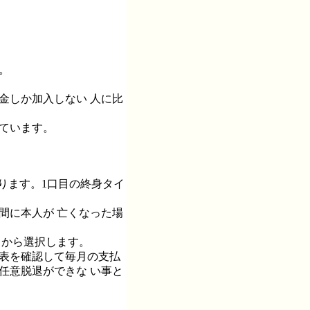
。
金しか加入しない 人に比
ています。
あります。1口目の終身タイ
間に本人が 亡くなった場
中から選択します。
額表を確認して毎月の支払
任意脱退ができな い事と