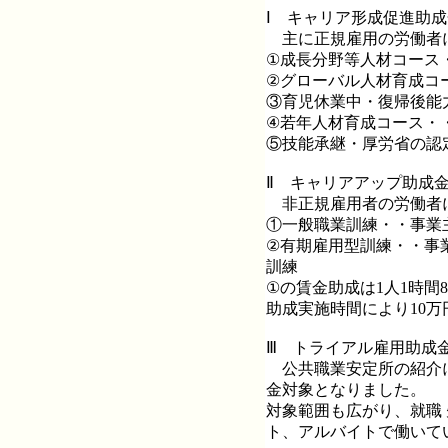
Ⅰ キャリア形成促進助成
主に正規雇用の労働者に
①成長分野等人材コース
②グローバル人材育成コ
③育児休業中・復帰後能
④若年人材育成コース・
⑤技能承継・厚労省の認
Ⅱ キャリアアップ助成
非正規雇用者の労働者
①一般職業訓練・・事業主が
②有期雇用型訓練・・事業
訓練
①の賃金助成は1人1時間8
助成実施時間により10万円
Ⅲ トライアル雇用助成
公共職業安定所の紹介に
金対象となりました。
対象範囲も広がり、就職
ト、アルバイトで働いて