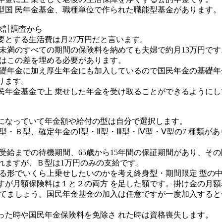
型国 民年金基金、職種単位で作られた職能型基金があります。
家計調査から
とする生活費は月27万円だと言います。
0歳未満のすべての期間の保険料を納めても夫婦で約月13万円です
にはこの差を埋める必要があります。
 礎年金に加え厚生年金にも加入しているので国民年金の基礎年
ります。
民年金基金で上 乗せした年金を受け取ることができるようにし
なっていて年金額や給付の型は自分で選択します。
型・Ｂ型、確定年金のⅠ型・Ⅱ型・Ⅲ型・Ⅳ型・Ⅴ型の7 種類が
。
受給までの待機期間、65歳から15年間の保証期間があり、その
れますが、Ｂ型は1万円のみの支給です。
せする形でいくら上乗せしたいのかを考え終身型・期間限定 型の
すが月額保険料は１と２の両方 を足した額です。掛け金の月
 てましょう。国民年金基金の加入は任意ですが一度加入すると
った時や国民年金保険料を免除さ れた時は資格喪失します。