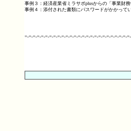
事例３：経済産業省ミラサポplusからの「事業財
事例４：添付された書類にパスワードがかかってい
=-=-=-=-=-=-=-=-=-=-=-=-=-=-=-=-=-=-=-=-=-=-=-=-=-=-