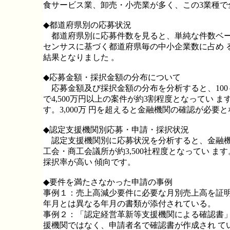
食サービス業、卸売・小売業が多く、この3業種で
◆都道府県別の応募状況
都道府県別に応募件数を見ると、単純な件数ベース
センサスに基づく都道府県毎の中小企業数に占め 
結果となりました 。
◆応募金額・採択金額の分布について
応募金額及び採択金額の分布を分析すると、100～
で4,500万円以上の案件が約3割程度となってい ます
す。3,000万 円を超えると金融機関の確認が必要
◆認定支援機関別応募・申請・採択状況
認定支援機関別に応募状況を分析すると、金融機関が約
工会・商工会議所が約3,500社程度となってい 
採択率が高い 傾向です。
◆要件を満たさなかった申請の事例
事例１：売上高減少要件に必要な月別売上高を証明
年月とは異なる年月の書類が添付されている。
事例２：「認定経営革新等支援機関による確認書」
援機関ではなく、申請者名で確認書が作成され て